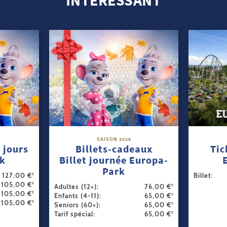
INTÉRESSANT
SAISON 2026
 jours
Billets-cadeaux
Tic
k
Billet journée Europa-
Park
. 127,00 €¹
Billet:
. 105,00 €¹
Adultes (12+):
76,00 €¹
. 105,00 €¹
Enfants (4-11):
65,00 €¹
. 105,00 €¹
Seniors (60+):
65,00 €¹
Tarif spécial:
65,00 €¹