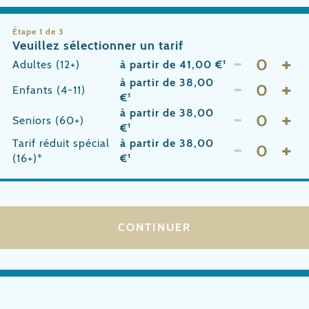
Étape 1 de 3
Veuillez sélectionner un tarif
-
+
Adultes (12+)
à partir de 41,00 €¹
-
+
à partir de 38,00
Enfants (4-11)
€¹
-
+
à partir de 38,00
Seniors (60+)
€¹
-
+
Tarif réduit spécial
à partir de 38,00
(16+)*
€¹
CONTINUER