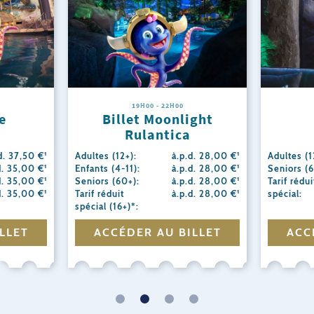
19H00 - 22H00
e
Billet Moonlight
Rulantica
d. 37,50 €¹
Adultes (12+):
à.p.d. 28,00 €¹
Adultes (1
d. 35,00 €¹
Enfants (4-11):
à.p.d. 28,00 €¹
Seniors (6
d. 35,00 €¹
Seniors (60+):
à.p.d. 28,00 €¹
Tarif rédui
d. 35,00 €¹
Tarif réduit
à.p.d. 28,00 €¹
spécial:
spécial (16+)*:
LLET
ACCÉDER AU BILLET
ACC